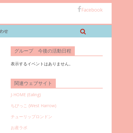
Facebook
わせ
グループ 今後の活動日程
表示するイベントはありません。
関連ウェブサイト
J-HOME (Ealing
)
ちびっこ (West Harrow)
チューリップロンドン
お産ラボ