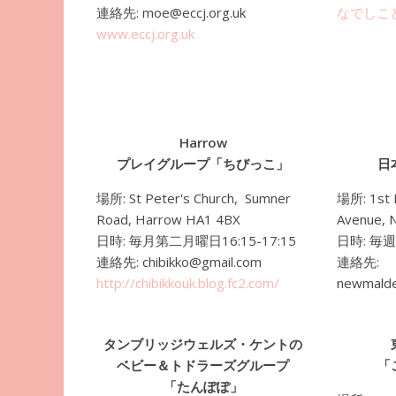
連絡先
: moe@eccj.org.uk
なでしこ
www.eccj.org.uk
Harrow
プレイグループ「ちびっこ」
日
場所
: St Peter's Church, Sumner
場所
: 1st
Road, Harrow HA1 4BX
Avenue, 
日時
:
毎月第二月曜日16:15-17:15
日時
:
毎週木
連絡先
: chibikko@gmail.com
連絡先
:
http://chibikkouk.blog.fc2.com/
newmalde
タンブリッジウェルズ・ケントの
ベビー＆トドラーズグループ
「
「たんぽぽ」