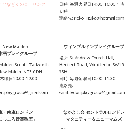
とひなぎくの会 リンク
日時
:
毎週火曜日14:00-16:00４時
―
６時
連絡先
: rieko_iizuka@hotmail.com
New Malden
ウィンブルドンプレイグループ
本語プレイグループ
場所
: St Andrew Church Hall,
 Malden Scout, Tadworth
Herbert Road, Wimbledon SW19
New Malden KT3 6DH
3SH
曜日10:00-12:00
日時
:
毎週金曜日10:00-11:30
連絡先
:
n.playgroup@gmail.com
wimbledon.playgroup@gmail.com
東・南東ロンドン
なかよし会 セントラルロンドン
こっころ音楽教室」
マタニティー＆ニューマムズ