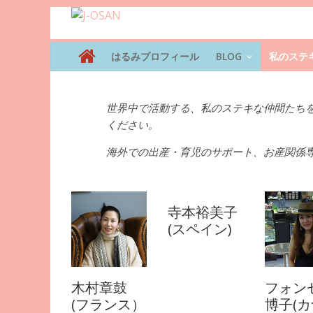
はるみプロフィール
BLOG
私のステ
世界中で活動する、私のステキな仲間たち
ください。
海外での出産・育児のサポート、お産関係
寺本裕美子
(スペイン)
木村章鼓
フォン
(フランス）
博子(カ