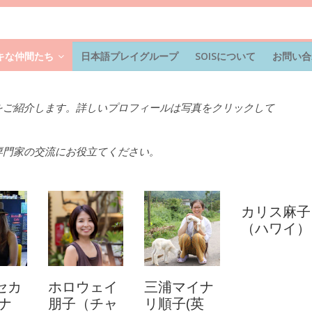
キな仲間たち
日本語プレイグループ
SOISについて
お問い合
をご紹介します。詳しいプロフィールは写真をクリックして
専門家の交流にお役立てください。
カリス麻子
（ハワイ）
セカ
ホロウェイ
三浦マイナ
ナ
朋子（チャ
リ順子(英