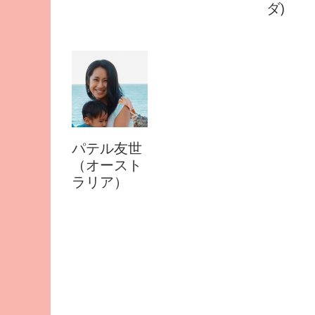
ダ)
パテル友世
（オースト
ラリア）