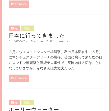
Read more
Blog
Other
日本に行ってきました
07/06/2017
admin
0 Comments
３月にウエストミンスター橋襲撃、私の日本滞在中（５月）
にマンチェスターアリーナの爆弾、英国に戻って来た次の日
にロンドン橋襲撃と連続テロ事件で、英国内は大変なことに
なっていますが、みなさんは大丈夫だった
Read more
Blog
Other
ホーリーウォーター