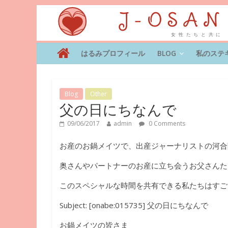
はるみプロフィール
BLOG
私のステ
Blog
Other
父の日にちなんで
09/06/2017
admin
0 Comments
お産のお鍋メイツで、出産ジャーナリストの河合
奥さんやパートナーのお産に立ち会うお父さんた
このスペシャルな時間を共有できる私たちはすご
Subject: [onabe:015735] 父の日にちなんで
お鍋メイツの皆さま