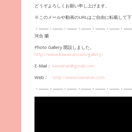
どうぞよろしくお願い申し上げます。
​※このメールや動画のURLはご自由に転載して下
・───・───・───・───・───・───・──
河合 蘭
Photo Gallery 開設しました。
http://www.kawairan.com/
gallery/
E-Mail：
kawairan@gmail.com
Web：
http://www.kawairan.com
・───・───・───・───・───・───・──