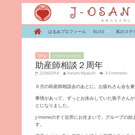
はるみプロフィール
BLOG
私のステ
Blog
J-home-josanshi
助産師相談２周年
22/06/2018
Harumi Miyauchi
3 Comments
６月の助産師相談会のあとに、お疲れさん会を兼
事情があって、ずっとお休みしていた敦子さんが
とになりました。
J-Homeのすぐ近所にお住まいで、グループの
す。