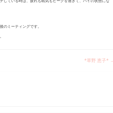
チしている時は、疲れも眠気もピークを過ぎて、ハイの状態にな
後のミーティングです。
。
*草野 恵子*