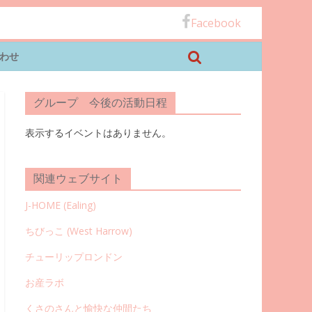
Facebook
わせ
グループ 今後の活動日程
表示するイベントはありません。
関連ウェブサイト
J-HOME (Ealing
)
ちびっこ (West Harrow)
チューリップロンドン
お産ラボ
くさのさんと愉快な仲間たち