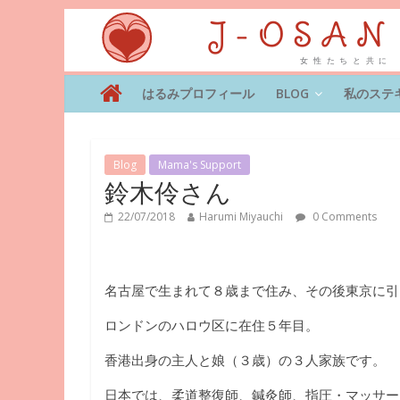
はるみプロフィール
BLOG
私のステ
Blog
Mama's Support
鈴木伶さん
22/07/2018
Harumi Miyauchi
0 Comments
名古屋で生まれて８歳まで住み、その後東京に引
ロンドンのハロウ区に在住５年目。
香港出身の主人と娘（３歳）の３人家族です。
日本では、柔道整復師、鍼灸師、指圧・マッサー